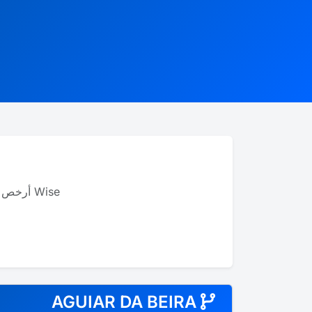
Wise أرخص بما يصل إلى 8 مرات من البنوك للتحويلات الدولية، ويدعم أك��ر من 40 عملة.
AGUIAR DA BEIRA