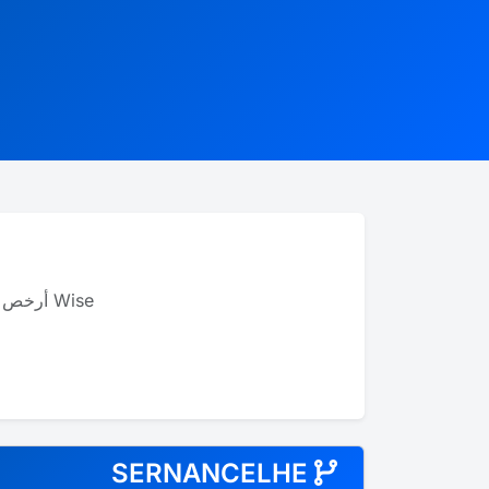
Wise أرخص بما يصل إلى 8 مرات من البنوك للتحويلات الدولية، ويدعم أك��ر من 40 عملة.
SERNANCELHE