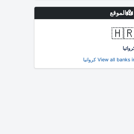
الموقع
🇭
كرواتي
View all banks in كرواتي