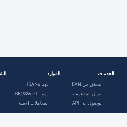
الخدمات
الموارد
الش
التحقق من IBAN
فهم IBANs
ا
الدول المدعومة
رموز BIC/SWIFT
الوصول إلى API
المعاملات الآمنة