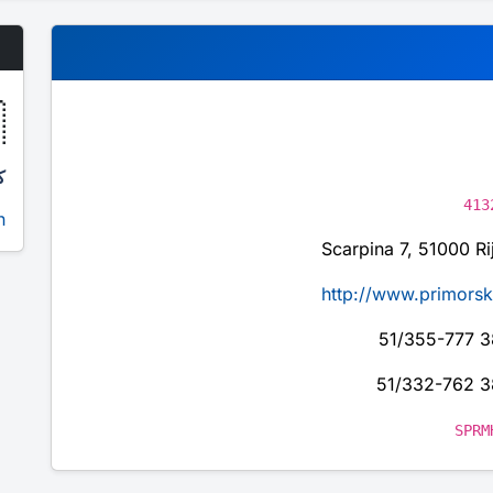

ا
413
ا
Scarpina 7, 51000 Ri
http://www.primorsk
SPRM