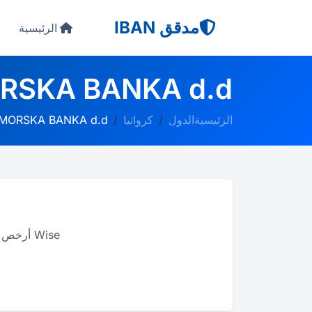
مدقق IBAN
الرئيسية
RSKA BANKA d.d.
الرئيسية
الدول
كرواتيا
IMORSKA BANKA d.d.
Wise أرخص بما يصل إلى 8 مرات من البنوك للتحويلات الدولية، ويدعم أك��ر من 40 عملة.