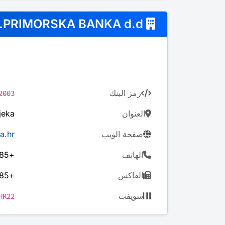
PRIMORSKA BANKA d.d.
رمز البنك
2003
العنوان
jeka
صفحة الويب
a.hr
الهاتف
+385 51/355-777
الفاكس
+385 51/332-762
سويفت
HR22