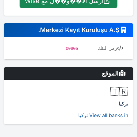
أرسل الأ��و��ل مع Wise
Merkezi Kayıt Kuruluşu A.Ş.
رمز البنك
00806
الموقع
🇹🇷
تركيا
View all banks in تركيا