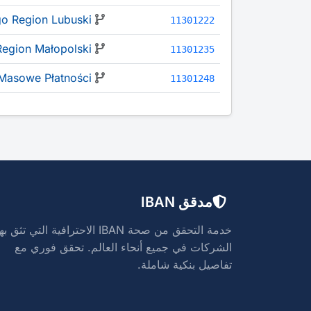
o Region Lubuski
11301222
Region Małopolski
11301235
Masowe Płatności
11301248
مدقق IBAN
خدمة التحقق من صحة IBAN الاحترافية التي تثق به
الشركات في جميع أنحاء العالم. تحقق فوري مع
تفاصيل بنكية شاملة.