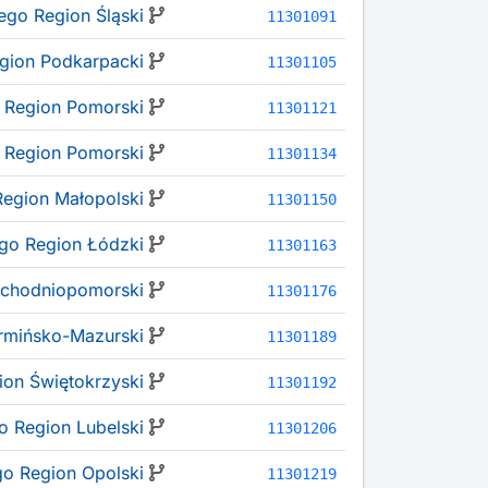
go Region Śląski
11301091
gion Podkarpacki
11301105
 Region Pomorski
11301121
 Region Pomorski
11301134
egion Małopolski
11301150
go Region Łódzki
11301163
achodniopomorski
11301176
rmińsko-Mazurski
11301189
on Świętokrzyski
11301192
 Region Lubelski
11301206
o Region Opolski
11301219