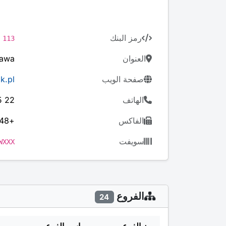
رمز البنك
113
العنوان
zawa
صفحة الويب
k.pl
الهاتف
22 475 75 75
الفاكس
+48 (22) 627-03-78
سويفت
WXXX
الفروع
24