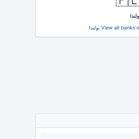
🇵
بولند
View all banks in بولند