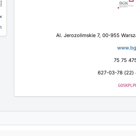

ا
ا
Al. Jerozolimskie 7, 00-955 Wars
www.bg
GOSKPLP