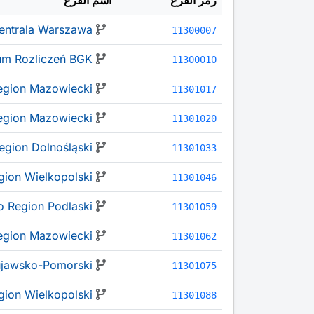
رمز الفرع
اسم الفرع
entrala Warszawa
11300007
um Rozliczeń BGK
11300010
egion Mazowiecki
11301017
egion Mazowiecki
11301020
gion Dolnośląski
11301033
gion Wielkopolski
11301046
 Region Podlaski
11301059
egion Mazowiecki
11301062
ujawsko-Pomorski
11301075
ion Wielkopolski
11301088