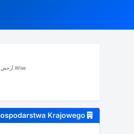
Wise أرخص بما يصل إلى 8 مرات من البنوك للتحويلات الدولية، ويدعم أك��ر من 40 عملة.
Bank Gospodarstwa Krajowego