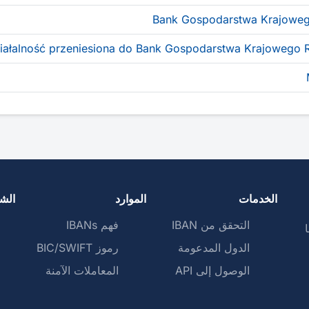
Bank Gospodarstwa Krajoweg
iałalność przeniesiona do Bank Gospodarstwa Krajowego 
الخدمات
الموارد
الش
التحقق من IBAN
فهم IBANs
ا
الدول المدعومة
رموز BIC/SWIFT
الوصول إلى API
المعاملات الآمنة