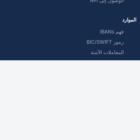
الوصول إلى API
الموارد
فهم IBANs
رموز BIC/SWIFT
المعاملات الآمنة
الشركة
من نحن
سياسة الخصوصية
اتصل بنا
تتحقق هذه الخدمة من بنية IBAN، لكنها لا تضمن وجوده أو أنه ينتمي إلى